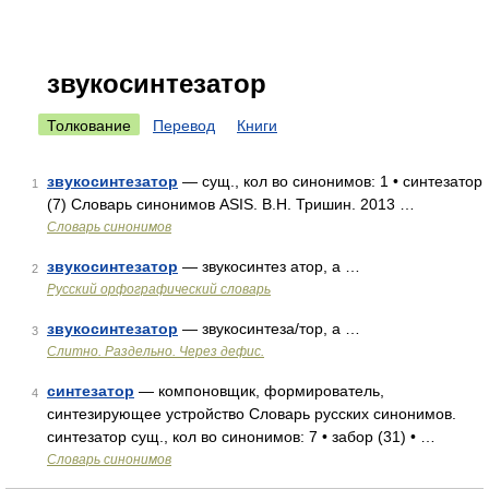
звукосинтезатор
Толкование
Перевод
Книги
звукосинтезатор
— сущ., кол во синонимов: 1 • синтезатор
1
(7) Словарь синонимов ASIS. В.Н. Тришин. 2013 …
Словарь синонимов
звукосинтезатор
— звукосинтез атор, а …
2
Русский орфографический словарь
звукосинтезатор
— звукосинтеза/тор, а …
3
Слитно. Раздельно. Через дефис.
синтезатор
— компоновщик, формирователь,
4
синтезирующее устройство Словарь русских синонимов.
синтезатор сущ., кол во синонимов: 7 • забор (31) • …
Словарь синонимов